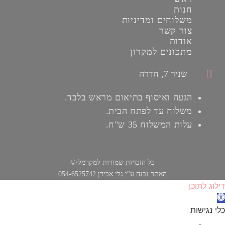
חנות
משלוחים ומדיניות
צור קשר
אודות
מתכונים למקרון
שניר 7, חדרה
הגעה ואיסוף בתיאום מראש בלבד.
משלוח עד לפתח הבית.
עלות המשלוח 35 ש"ח.
כל הזכויות שמורות למקרמלי©
האתר נבנה ע"י גלי אבידן 054-6525742
דילוג לתוכן
תח
רגל
כלי נגישות
גישות