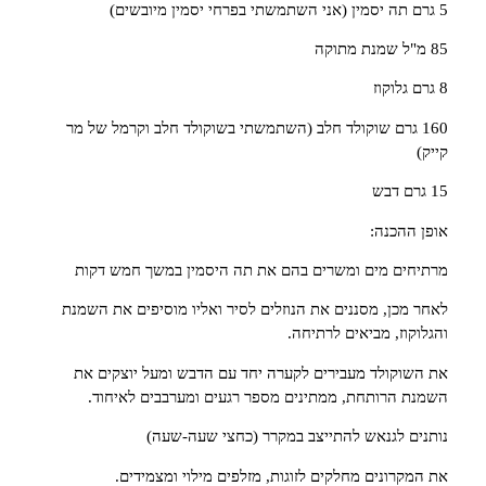
5 גרם תה יסמין (אני השתמשתי בפרחי יסמין מיובשים)
85 מ"ל שמנת מתוקה
8 גרם גלוקוז
160 גרם שוקולד חלב (השתמשתי בשוקולד חלב וקרמל של מר
קייק)
15 גרם דבש
אופן ההכנה:
מרתיחים מים ומשרים בהם את תה היסמין במשך חמש דקות
לאחר מכן, מסננים את הנוזלים לסיר ואליו מוסיפים את השמנת
והגלוקוז, מביאים לרתיחה.
את השוקולד מעבירים לקערה יחד עם הדבש ומעל יוצקים את
השמנת הרותחת, ממתינים מספר רגעים ומערבבים לאיחוד.
נותנים לגנאש להתייצב במקרר (כחצי שעה-שעה)
את המקרונים מחלקים לזוגות, מזלפים מילוי ומצמידים.