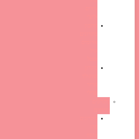
וניל
ורדים
וליצ'י
מתכון
מקרונים
אדומים
וניל
ופטל
מקרון
שוקולד
מריר
וצ'ילי
מקרונים
כתומים
מקרונים
פרג
ותפוז