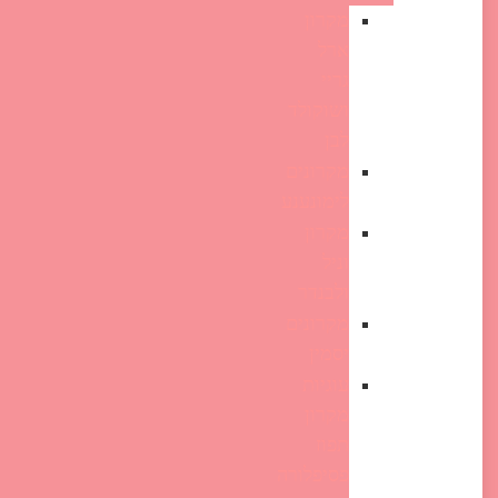
מקרון
ארל
גריי
ושוקולד
לבן
מקרונים
לימונענע
מקרון
וניל
ולבנדר
מקרונים
יסמין
עוגיות
מקרון
תפוז
פסיפלורה