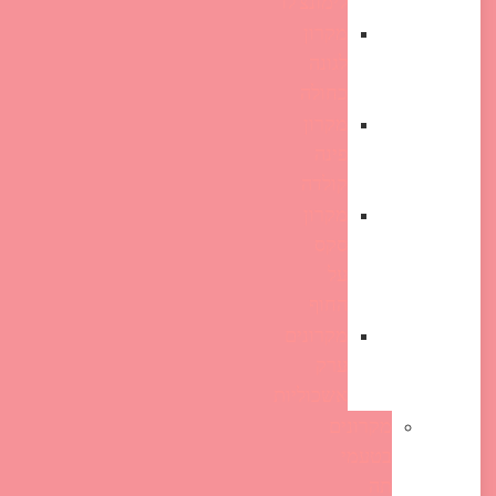
לימונצ'לו
מקרון
לגונה
כחולה
מקרון
פינה
קולדה
מקרון
סקס
על
החוף
מקרונים
ערק
אשכוליות
מקרונים
בטעמי
תה