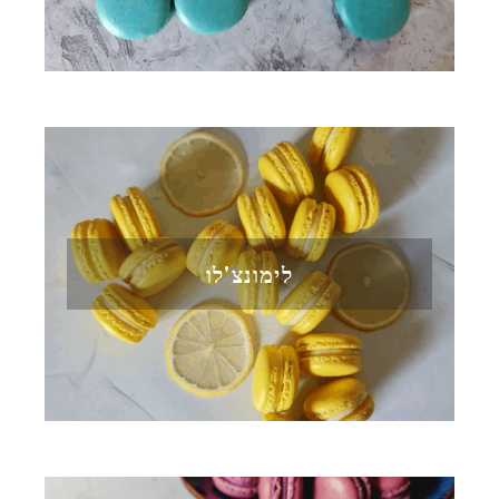
לימונצ'לו