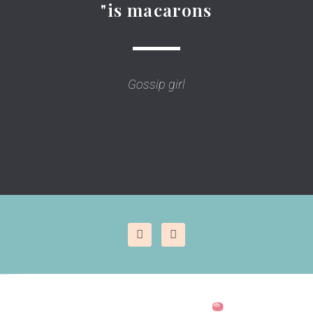
is macarons"
Gossip girl