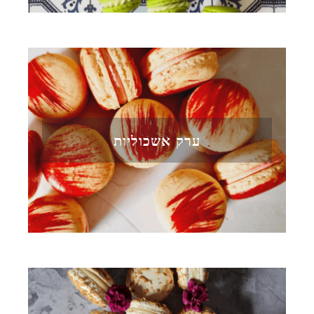
ערק אשכוליות