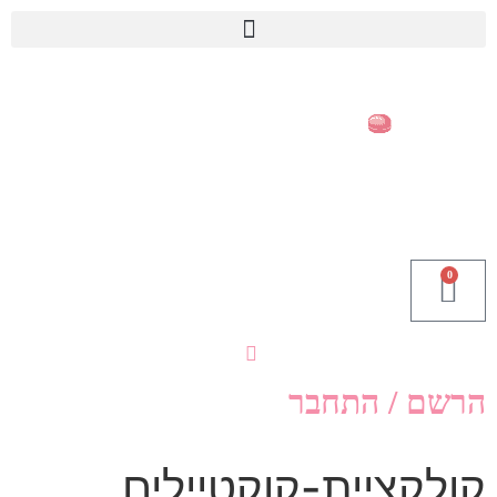
0
הרשם / התחבר
קולקציית-קוקטיילים